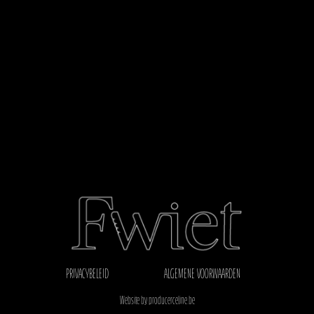
PRIVACYBELEID
ALGEMENE VOORWAARDEN
Website by producerceline.be