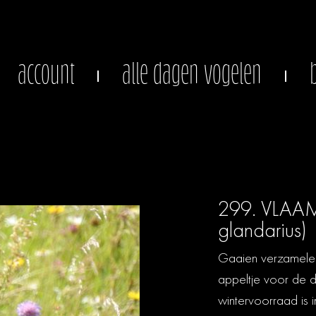
account
alle dagen vogelen
299. VLAAM
glandarius)
Gaaien verzamelen i
appeltje voor de d
wintervoorraad is 