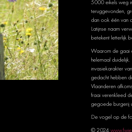
5000 eikels weg in
teruggevonden, gro
dan ook één van de
Latijnse naam verwij
betekent letterlijk
Waarom de gaai o
helemaal duidelijk
invasiekarakter v
gedacht hebben dat
Vlaanderen afkomst
fraai verenkleed d
gegoede burgerij ui
De vogel op de foto 
© 2024
www.fwie