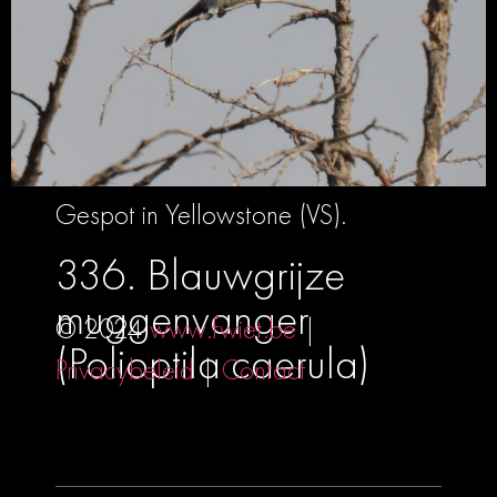
Gespot in Yellowstone (VS).
336. Blauwgrijze
muggenvanger
© 2024
www.fwiet.be
|
(Polioptila caerula)
Privacybeleid
|
Contact