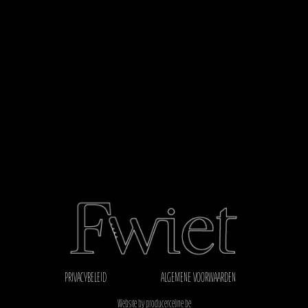
PRIVACYBELEID
ALGEMENE VOORWAARDEN
Website by producerceline.be