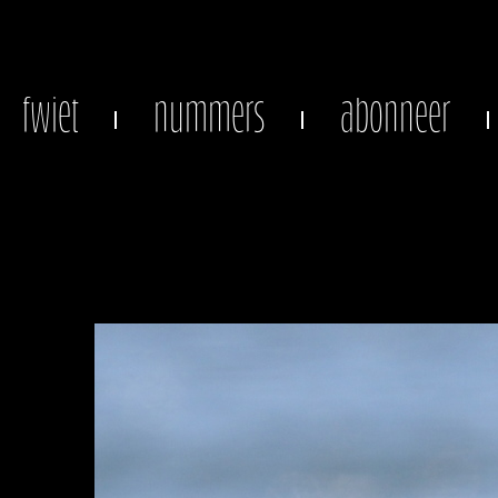
fwiet
nummers
abonneer