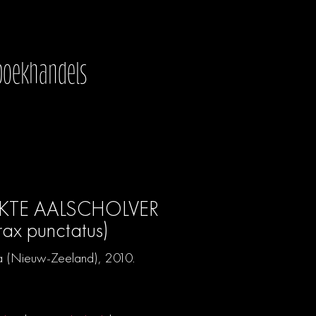
boekhandels
EKTE AALSCHOLVER
rax punctatus)
a (Nieuw-Zeeland), 2010.