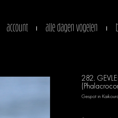
account
alle dagen vogelen
282. GEVL
(Phalacroco
Gespot in Kaikour