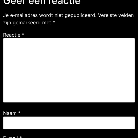
Geef een reactie
Je e-mailadres wordt niet gepubliceerd.
Vereiste velden
zijn gemarkeerd met
*
Reactie
*
Naam
*
E-mail
*